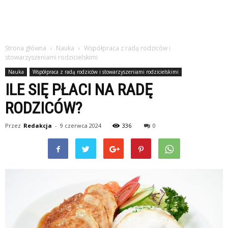
Strona główna
Nauka
Współpraca z radą rodziców i
stowarzyszeniami rodzicielskimi
Nauka
Współpraca z radą rodziców i stowarzyszeniami rodzicielskimi
ILE SIĘ PŁACI NA RADĘ
RODZICÓW?
Przez
Redakcja
-
9 czerwca 2024
336
0