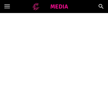
Copymedia.pl