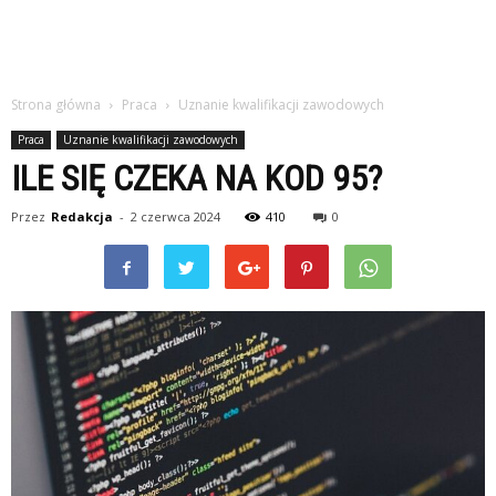
Strona główna
Praca
Uznanie kwalifikacji zawodowych
Praca
Uznanie kwalifikacji zawodowych
ILE SIĘ CZEKA NA KOD 95?
Przez
Redakcja
-
2 czerwca 2024
410
0