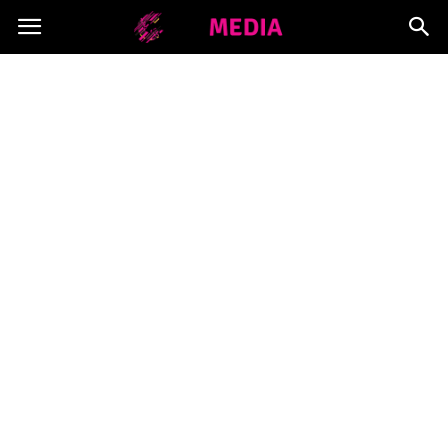
Copymedia.pl