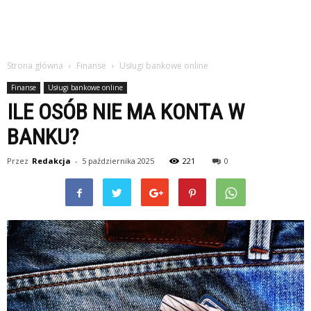
Strona główna
Finanse
Usługi bankowe online
Finanse
Usługi bankowe online
ILE OSÓB NIE MA KONTA W
BANKU?
Przez
Redakcja
-
5 października 2025
221
0