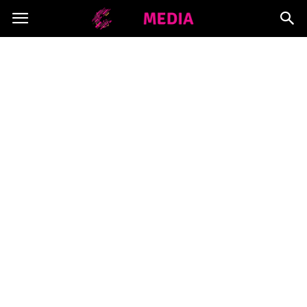
Copymedia.pl