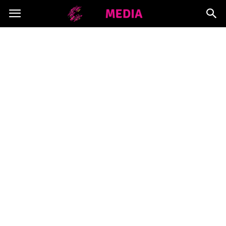
Copymedia.pl