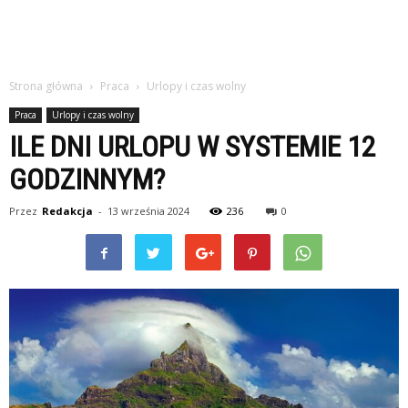
Strona główna
Praca
Urlopy i czas wolny
Praca
Urlopy i czas wolny
ILE DNI URLOPU W SYSTEMIE 12
GODZINNYM?
Przez
Redakcja
-
13 września 2024
236
0