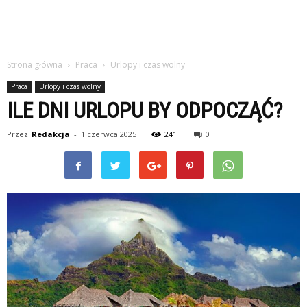
Strona główna
Praca
Urlopy i czas wolny
Praca
Urlopy i czas wolny
ILE DNI URLOPU BY ODPOCZĄĆ?
Przez
Redakcja
-
1 czerwca 2025
241
0