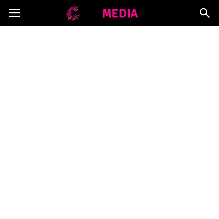
Copymedia.pl