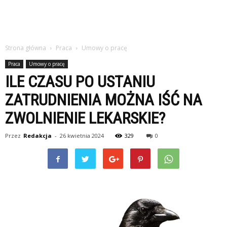
Strona główna
Praca
Umowy o pracę
Praca
Umowy o pracę
ILE CZASU PO USTANIU
ZATRUDNIENIA MOŻNA IŚĆ NA
ZWOLNIENIE LEKARSKIE?
Przez
Redakcja
-
26 kwietnia 2024
329
0