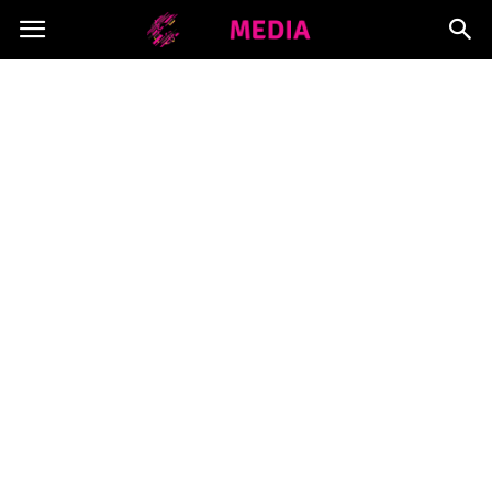
Copymedia.pl