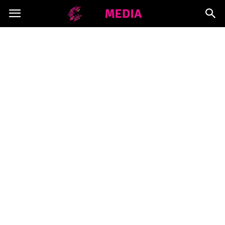
Copymedia.pl