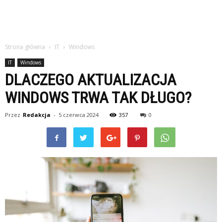
Strona główna
IT
Windows
IT
Windows
DLACZEGO AKTUALIZACJA
WINDOWS TRWA TAK DŁUGO?
Przez
Redakcja
-
5 czerwca 2024
357
0