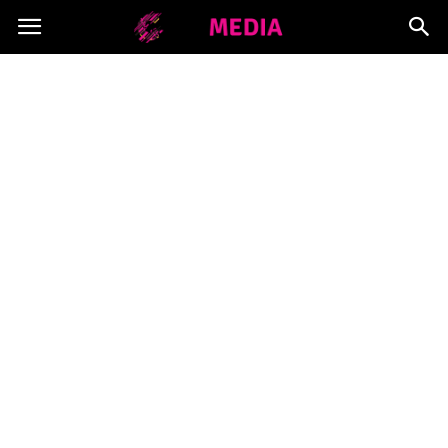
Copymedia.pl