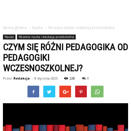
Strona główna
Nauka
Wczesna nauka i edukacja przedszkolna
Nauka
Wczesna nauka i edukacja przedszkolna
CZYM SIĘ RÓŻNI PEDAGOGIKA OD
PEDAGOGIKI
WCZESNOSZKOLNEJ?
Przez
Redakcja
-
8 stycznia 2025
228
0