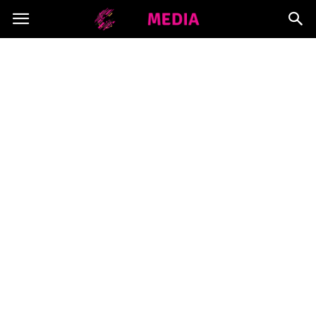
Copymedia.pl