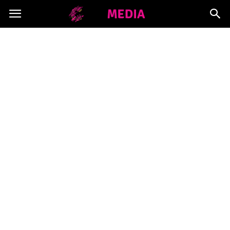
Copymedia.pl