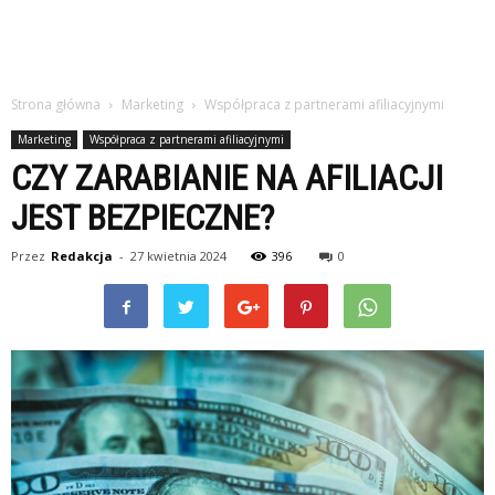
Strona główna
Marketing
Współpraca z partnerami afiliacyjnymi
Marketing
Współpraca z partnerami afiliacyjnymi
CZY ZARABIANIE NA AFILIACJI
JEST BEZPIECZNE?
Przez
Redakcja
-
27 kwietnia 2024
396
0