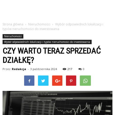
Strona główna
Nieruchomości
Wybór odpowiednich lokalizacji i
typów nieruchomości do inwestowania
Nieruchomości
Wybór odpowiednich lokalizacji i typów nieruchomości do inwestowania
CZY WARTO TERAZ SPRZEDAĆ
DZIAŁKĘ?
Przez
Redakcja
-
3 października 2024
217
0