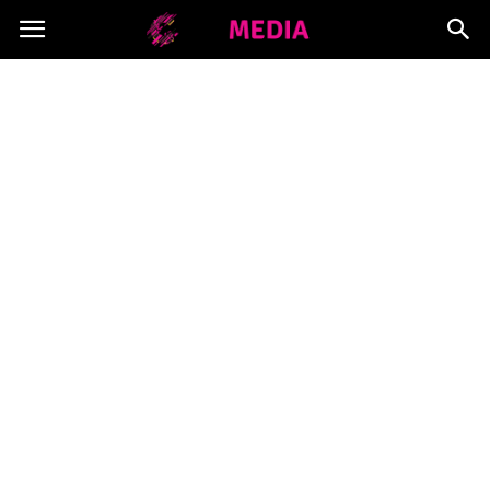
Copymedia.pl