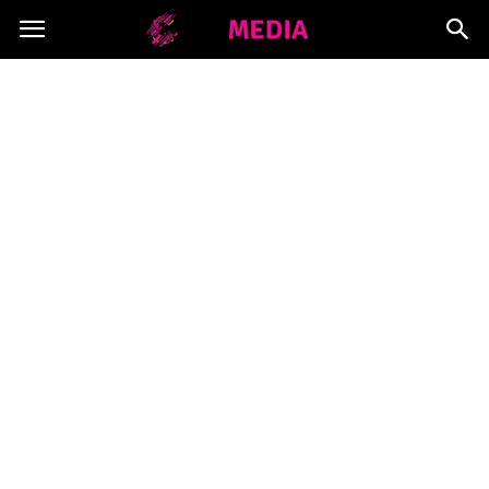
Copymedia.pl