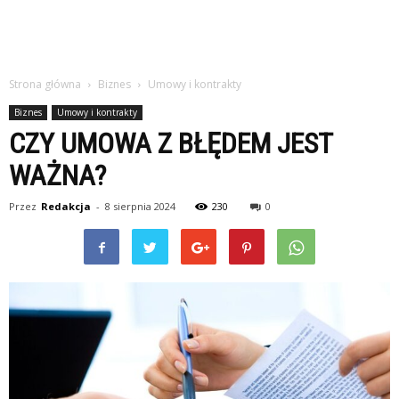
Strona główna
Biznes
Umowy i kontrakty
Biznes
Umowy i kontrakty
CZY UMOWA Z BŁĘDEM JEST
WAŻNA?
Przez
Redakcja
-
8 sierpnia 2024
230
0