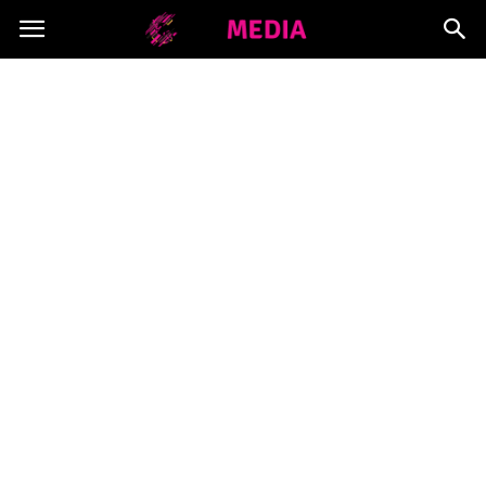
Copymedia.pl