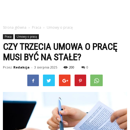
Strona główna
Praca
Umowy o pracę
Praca
Umowy o pracę
CZY TRZECIA UMOWA O PRACĘ
MUSI BYĆ NA STAŁE?
Przez
Redakcja
-
3 sierpnia 2025
200
0