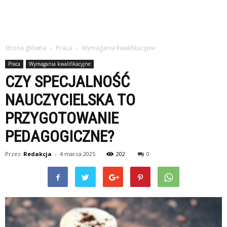
Strona główna
Praca
Wymagania kwalifikacyjne
Praca
Wymagania kwalifikacyjne
CZY SPECJALNOŚĆ
NAUCZYCIELSKA TO
PRZYGOTOWANIE
PEDAGOGICZNE?
Przez
Redakcja
-
4 marca 2025
202
0