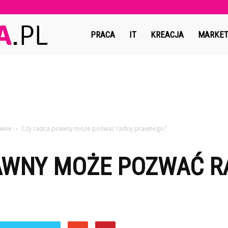
Copymedia.pl
PRACA
IT
KREACJA
MARKET
awne
Czy radca prawny może pozwać radcę prawnego?
AWNY MOŻE POZWAĆ R