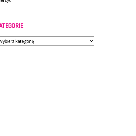
ierzyć
ATEGORIE
tegorie