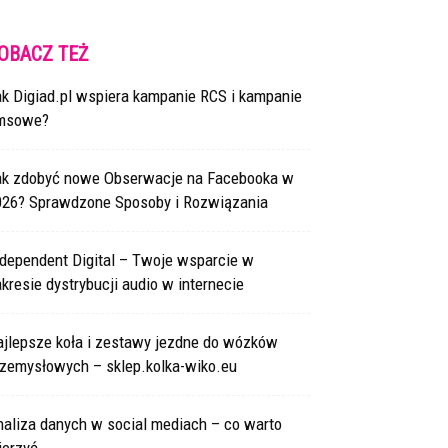
OBACZ TEŻ
ak Digiad.pl wspiera kampanie RCS i kampanie
msowe?
ak zdobyć nowe Obserwacje na Facebooka w
026? Sprawdzone Sposoby i Rozwiązania
ndependent Digital – Twoje wsparcie w
kresie dystrybucji audio w internecie
ajlepsze koła i zestawy jezdne do wózków
rzemysłowych – sklep.kolka-wiko.eu
naliza danych w social mediach – co warto