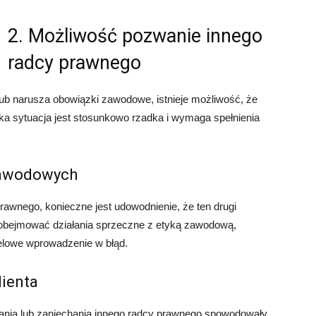
2. Możliwość pozwanie innego
radcy prawnego
ub narusza obowiązki zawodowe, istnieje możliwość, że
a sytuacja jest stosunkowo rzadka i wymaga spełnienia
zawodowych
awnego, konieczne jest udowodnienie, że ten drugi
obejmować działania sprzeczne z etyką zawodową,
celowe wprowadzenie w błąd.
lienta
ania lub zaniechania innego radcy prawnego spowodowały