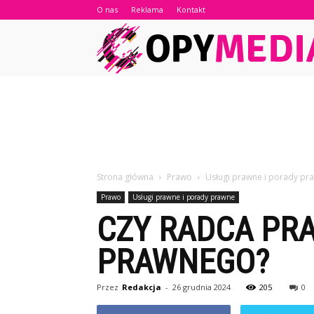
O nas
Reklama
Kontakt
Strona główna
Prawo
Usługi prawne i porady pr
Prawo
Usługi prawne i porady prawne
CZY RADCA PR
PRAWNEGO?
Przez
Redakcja
-
26 grudnia 2024
205
0