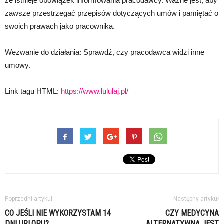
że istnieje obowiązek informowania pracodawcy. Ważne jest, aby
zawsze przestrzegać przepisów dotyczących umów i pamiętać o
swoich prawach jako pracownika.
Wezwanie do działania: Sprawdź, czy pracodawca widzi inne
umowy.
Link tagu HTML:
https://www.lululaj.pl/
Poprzedni artykuł
Następny artykuł
CO JEŚLI NIE WYKORZYSTAM 14
CZY MEDYCYNA
DNI URLOPU?
ALTERNATYWNA JEST