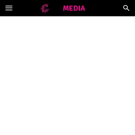
Copymedia.pl