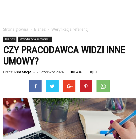
Strona główna
Biznes
Weryfikacja referencji
Biznes
Weryfikacja referencji
CZY PRACODAWCA WIDZI INNE
UMOWY?
Przez
Redakcja
-
26 czerwca 2024
436
0