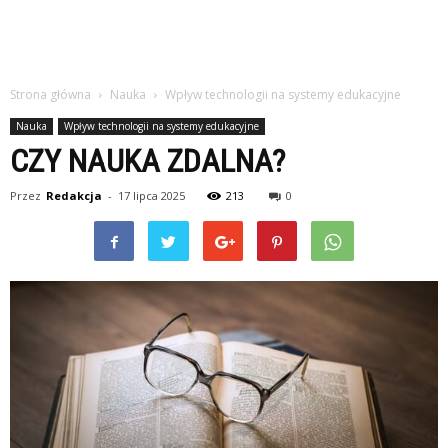
Strona główna
Nauka
Wpływ technologii na systemy edukacyjne
Nauka
Wpływ technologii na systemy edukacyjne
CZY NAUKA ZDALNA?
Przez
Redakcja
-
17 lipca 2025
213
0