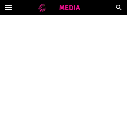
Copymedia.pl