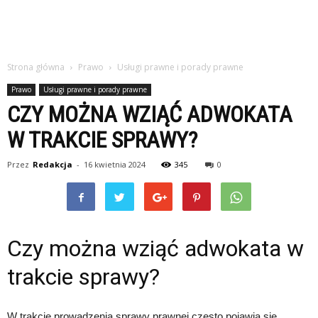
Strona główna
Prawo
Usługi prawne i porady prawne
Prawo
Usługi prawne i porady prawne
CZY MOŻNA WZIĄĆ ADWOKATA
W TRAKCIE SPRAWY?
Przez
Redakcja
-
16 kwietnia 2024
345
0
Czy można wziąć adwokata w
trakcie sprawy?
W trakcie prowadzenia sprawy prawnej często pojawia się