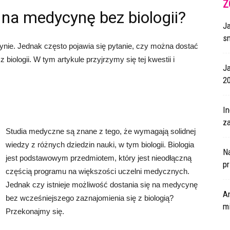
Z
na medycynę bez biologii?
J
s
ynie. Jednak często pojawia się pytanie, czy można dostać
biologii. W tym artykule przyjrzymy się tej kwestii i
J
2
I
za
Studia medyczne są znane z tego, że wymagają solidnej
wiedzy z różnych dziedzin nauki, w tym biologii. Biologia
N
jest podstawowym przedmiotem, który jest nieodłączną
p
częścią programu na większości uczelni medycznych.
Jednak czy istnieje możliwość dostania się na medycynę
A
bez wcześniejszego zaznajomienia się z biologią?
m
Przekonajmy się.