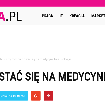
Copymedia.pl
PRACA
IT
KREACJA
MARKET
ch
Czy można dostać się na medycynę bez biologii?
TAĆ SIĘ NA MEDYCYNĘ
ierkaj) na Twitterze