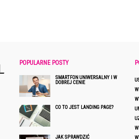
POPULARNE POSTY
P
SMARTFON UNIWERSALNY I W
U
DOBREJ CENIE
W
W
CO TO JEST LANDING PAGE?
U
U
W
JAK SPRAWDZIĆ
W