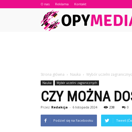
O nas
Reklama
Kontakt
Strona główna
Nauka
Wybór uczelni zagraniczny
Nauka
Wybór uczelni zagranicznych
CZY MOŻNA DOS
Przez
Redakcja
-
6 listopada 2024
238
0
Podziel się na Facebooku
Tweet (Ćw