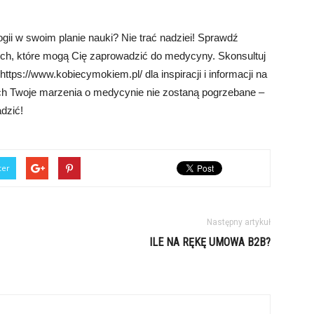
gii w swoim planie nauki? Nie trać nadziei! Sprawdź
ch, które mogą Cię zaprowadzić do medycyny. Skonsultuj
tps://www.kobiecymokiem.pl/ dla inspiracji i informacji na
ch Twoje marzenia o medycynie nie zostaną pogrzebane –
adzić!
ter
Następny artykuł
ILE NA RĘKĘ UMOWA B2B?