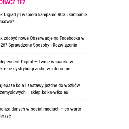
OBACZ TEŻ
ak Digiad.pl wspiera kampanie RCS i kampanie
msowe?
ak zdobyć nowe Obserwacje na Facebooka w
026? Sprawdzone Sposoby i Rozwiązania
ndependent Digital – Twoje wsparcie w
kresie dystrybucji audio w internecie
ajlepsze koła i zestawy jezdne do wózków
rzemysłowych – sklep.kolka-wiko.eu
naliza danych w social mediach – co warto
ierzyć