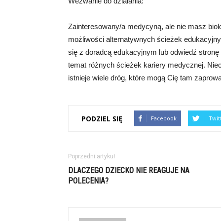
Wezwanie do działania:
Zainteresowany/a medycyną, ale nie masz biolo
możliwości alternatywnych ścieżek edukacyjny
się z doradcą edukacyjnym lub odwiedź stronę ht
temat różnych ścieżek kariery medycznej. Nie
istnieje wiele dróg, które mogą Cię tam zaprow
PODZIEL SIĘ
Facebook
Twit
Poprzedni artykuł
DLACZEGO DZIECKO NIE REAGUJE NA
POLECENIA?