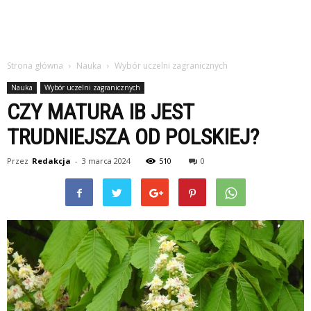
Strona główna
Nauka
Wybór uczelni zagranicznych
Nauka
Wybór uczelni zagranicznych
CZY MATURA IB JEST
TRUDNIEJSZA OD POLSKIEJ?
Przez
Redakcja
-
3 marca 2024
510
0