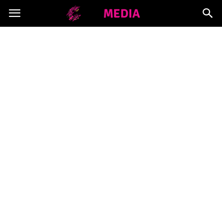
Copymedia.pl