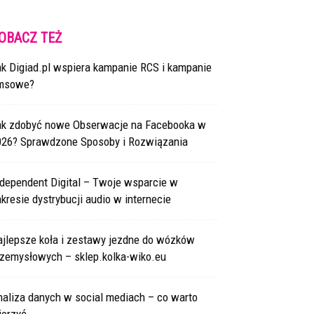
OBACZ TEŻ
ak Digiad.pl wspiera kampanie RCS i kampanie
msowe?
ak zdobyć nowe Obserwacje na Facebooka w
026? Sprawdzone Sposoby i Rozwiązania
ndependent Digital – Twoje wsparcie w
kresie dystrybucji audio w internecie
ajlepsze koła i zestawy jezdne do wózków
rzemysłowych – sklep.kolka-wiko.eu
naliza danych w social mediach – co warto