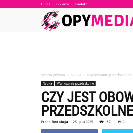
O nas
Reklama
Kontakt
Strona główna
Nauka
Wychowanie przedszkolne
Nauka
Wychowanie przedszkolne
CZY JEST OBO
PRZEDSZKOLN
Przez
Redakcja
-
25 lipca 2025
187
0