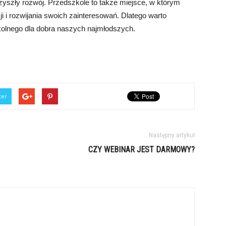
zyszły rozwój. Przedszkole to także miejsce, w którym
ji i rozwijania swoich zainteresowań. Dlatego warto
olnego dla dobra naszych najmłodszych.
ter
Następny artykuł
CZY WEBINAR JEST DARMOWY?