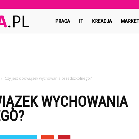
Copymedia.pl
PRACA
IT
KREACJA
MARKET
Czy jest obowiązek wychowania przedszkolnego?
WIĄZEK WYCHOWANIA
EGO?