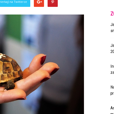
ierkaj) na Twitterze
Z
J
s
J
2
I
za
N
p
A