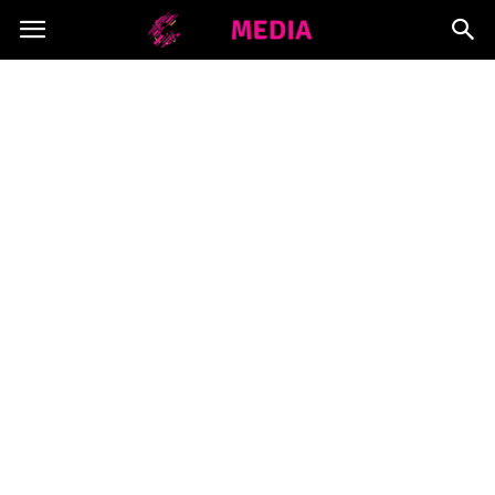
Copymedia.pl