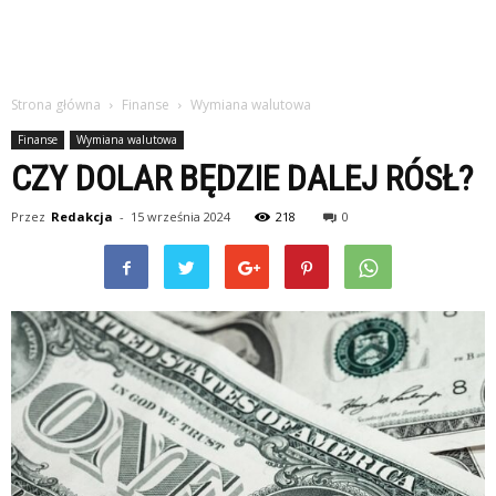
Strona główna
Finanse
Wymiana walutowa
Finanse
Wymiana walutowa
CZY DOLAR BĘDZIE DALEJ RÓSŁ?
Przez
Redakcja
-
15 września 2024
218
0