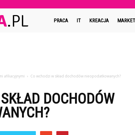
Copymedia.pl
PRACA
IT
KREACJA
MARKET
 afiliacyjnymi
Co wchodzi w skład dochodów nieopodatkowanych?
 SKŁAD DOCHODÓW
WANYCH?