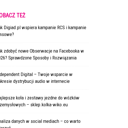
OBACZ TEŻ
ak Digiad.pl wspiera kampanie RCS i kampanie
msowe?
ak zdobyć nowe Obserwacje na Facebooka w
026? Sprawdzone Sposoby i Rozwiązania
ndependent Digital – Twoje wsparcie w
kresie dystrybucji audio w internecie
ajlepsze koła i zestawy jezdne do wózków
rzemysłowych – sklep.kolka-wiko.eu
naliza danych w social mediach – co warto