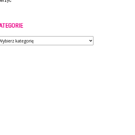
ierzyć
ATEGORIE
tegorie