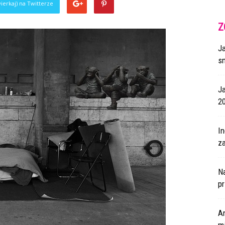
ierkaj) na Twitterze
Z
J
s
J
2
I
za
N
p
A