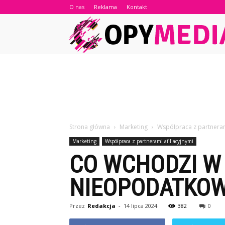
O nas
Reklama
Kontakt
Strona główna
Marketing
Współpraca z partnerami
Marketing
Współpraca z partnerami afiliacyjnymi
CO WCHODZI W
NIEOPODATKO
Przez
Redakcja
-
14 lipca 2024
382
0