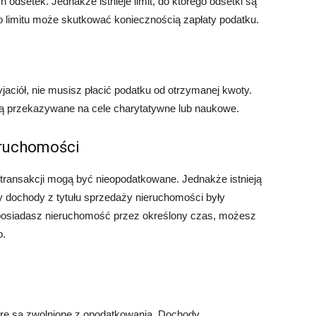
 odsetek. Jednakże istnieje limit, do którego odsetki są
o limitu może skutkować koniecznością zapłaty podatku.
yjaciół, nie musisz płacić podatku od otrzymanej kwoty.
są przekazywane na cele charytatywne lub naukowe.
eruchomości
 transakcji mogą być nieopodatkowane. Jednakże istnieją
y dochody z tytułu sprzedaży nieruchomości były
i posiadasz nieruchomość przez określony czas, możesz
o.
tóre są zwolnione z opodatkowania. Dochody