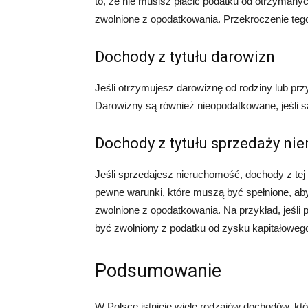
to, że nie musisz płacić podatku od otrzymanych
zwolnione z opodatkowania. Przekroczenie teg
Dochody z tytułu darowizn
Jeśli otrzymujesz darowiznę od rodziny lub prz
Darowizny są również nieopodatkowane, jeśli 
Dochody z tytułu sprzedaży ni
Jeśli sprzedajesz nieruchomość, dochody z tej
pewne warunki, które muszą być spełnione, ab
zwolnione z opodatkowania. Na przykład, jeśl
być zwolniony z podatku od zysku kapitałoweg
Podsumowanie
W Polsce istnieje wiele rodzajów dochodów, k