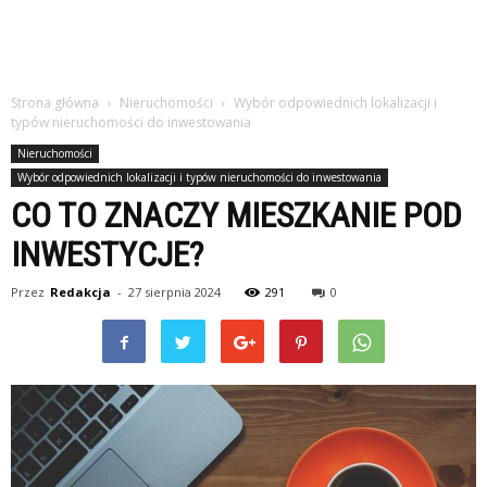
Strona główna
Nieruchomości
Wybór odpowiednich lokalizacji i
typów nieruchomości do inwestowania
Nieruchomości
Wybór odpowiednich lokalizacji i typów nieruchomości do inwestowania
CO TO ZNACZY MIESZKANIE POD
INWESTYCJE?
Przez
Redakcja
-
27 sierpnia 2024
291
0