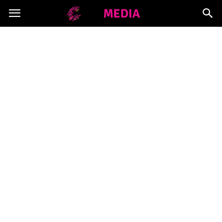
Copymedia.pl