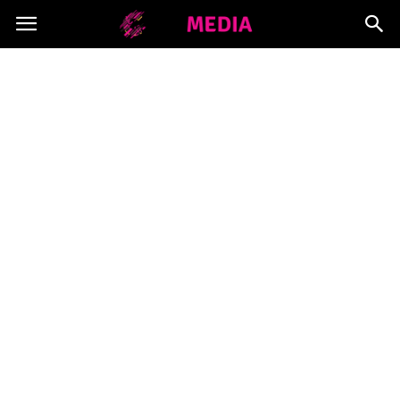
Copymedia.pl