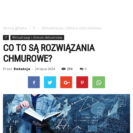
Strona główna
IT
Wirtualizacja i chmura obliczeniowa
IT
Wirtualizacja i chmura obliczeniowa
CO TO SĄ ROZWIĄZANIA
CHMUROWE?
Przez
Redakcja
-
26 lipca 2024
294
0