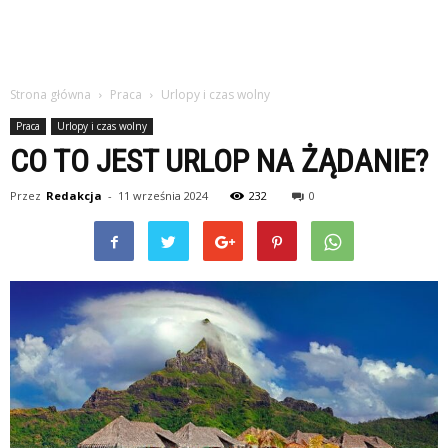
Strona główna
Praca
Urlopy i czas wolny
Praca
Urlopy i czas wolny
CO TO JEST URLOP NA ŻĄDANIE?
Przez
Redakcja
-
11 września 2024
232
0