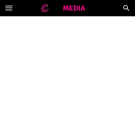
Copymedia.pl