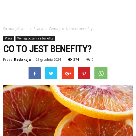
Strona główna
Praca
Wynagrodzenia i benefity
Praca
Wynagrodzenia i benefity
CO TO JEST BENEFITY?
Przez
Redakcja
-
28 grudnia 2024
274
0