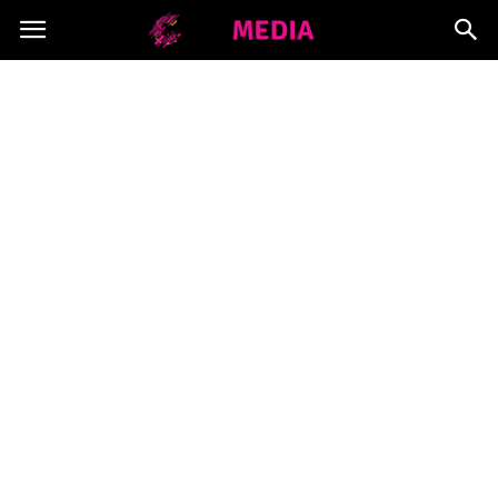
Copymedia.pl