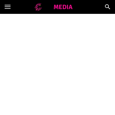
Copymedia.pl