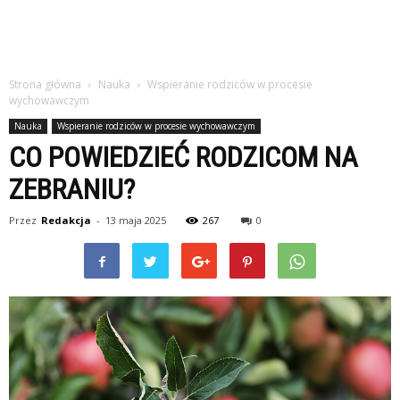
Strona główna
Nauka
Wspieranie rodziców w procesie
wychowawczym
Nauka
Wspieranie rodziców w procesie wychowawczym
CO POWIEDZIEĆ RODZICOM NA
ZEBRANIU?
Przez
Redakcja
-
13 maja 2025
267
0