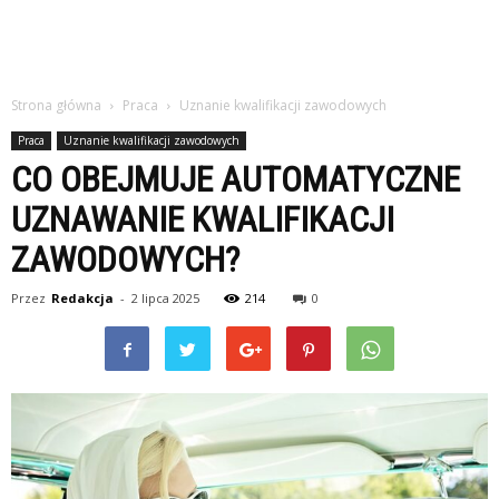
Strona główna
Praca
Uznanie kwalifikacji zawodowych
Praca
Uznanie kwalifikacji zawodowych
CO OBEJMUJE AUTOMATYCZNE
UZNAWANIE KWALIFIKACJI
ZAWODOWYCH?
Przez
Redakcja
-
2 lipca 2025
214
0