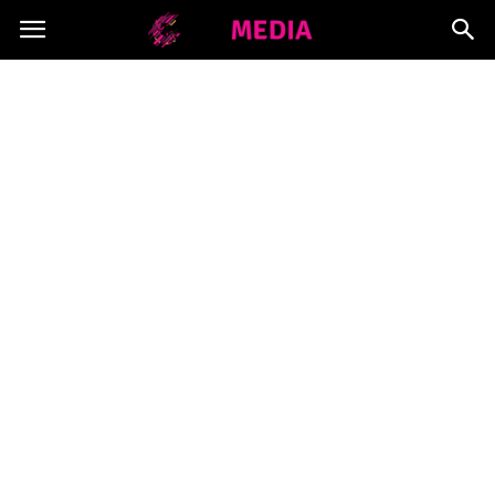
Copymedia.pl