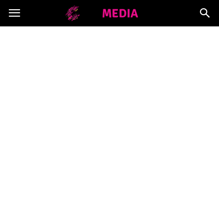
Copymedia.pl