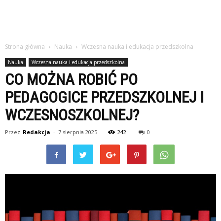
Strona główna
Nauka
Wczesna nauka i edukacja przedszkolna
Nauka
Wczesna nauka i edukacja przedszkolna
CO MOŻNA ROBIĆ PO
PEDAGOGICE PRZEDSZKOLNEJ I
WCZESNOSZKOLNEJ?
Przez
Redakcja
-
7 sierpnia 2025
242
0