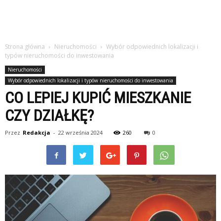
Strona główna
Nieruchomości
Wybór odpowiednich lokalizacji i
typów nieruchomości do inwestowania
Nieruchomości
Wybór odpowiednich lokalizacji i typów nieruchomości do inwestowania
CO LEPIEJ KUPIĆ MIESZKANIE
CZY DZIAŁKĘ?
Przez
Redakcja
-
22 września 2024
260
0