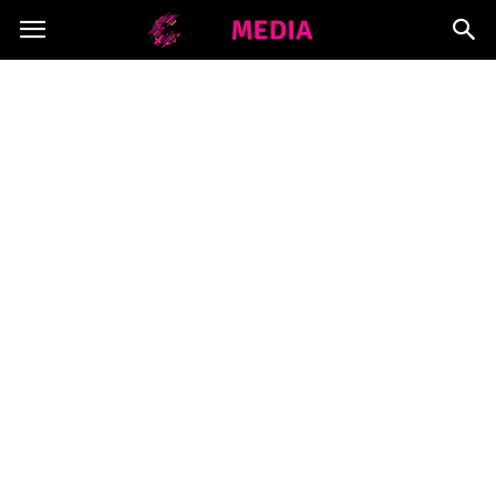
Copymedia.pl