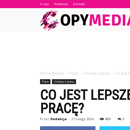
O nas
Reklama
Kontakt
Strona główna
Praca
Umowy o pracę
Co jest 
Praca
Umowy o pracę
CO JEST LEPS
PRACĘ?
Przez
Redakcja
-
27 lutego 2024
435
0