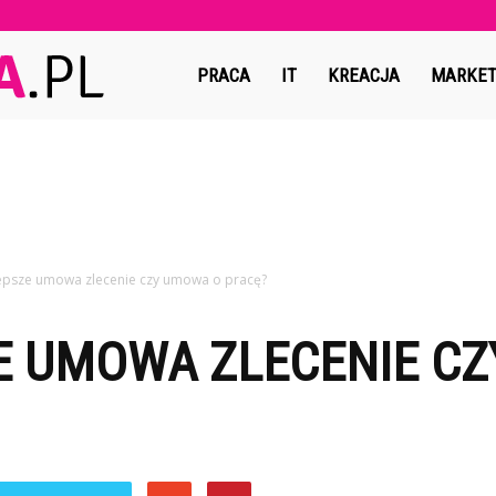
Copymedia.pl
PRACA
IT
KREACJA
MARKET
lepsze umowa zlecenie czy umowa o pracę?
ZE UMOWA ZLECENIE C