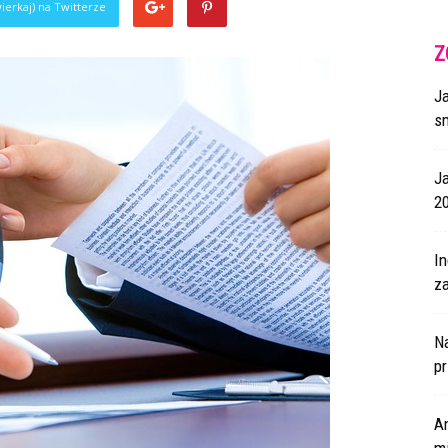
ierkaj) na Twitterze
Z
J
s
J
2
I
za
N
p
A