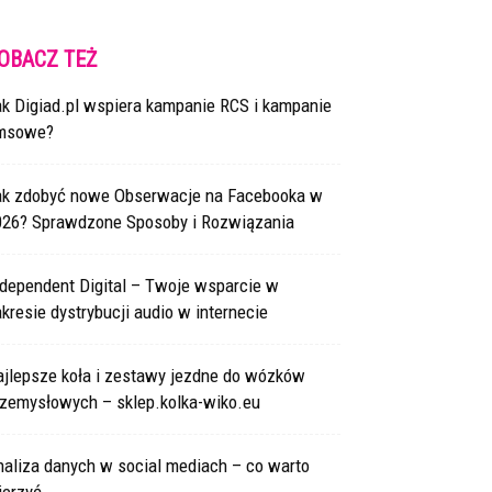
OBACZ TEŻ
ak Digiad.pl wspiera kampanie RCS i kampanie
msowe?
ak zdobyć nowe Obserwacje na Facebooka w
026? Sprawdzone Sposoby i Rozwiązania
ndependent Digital – Twoje wsparcie w
kresie dystrybucji audio w internecie
ajlepsze koła i zestawy jezdne do wózków
rzemysłowych – sklep.kolka-wiko.eu
naliza danych w social mediach – co warto