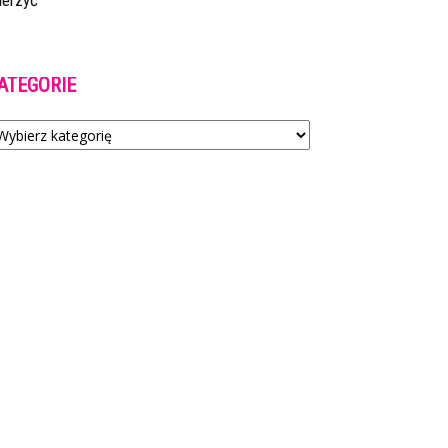
ierzyć
ATEGORIE
tegorie