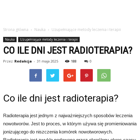
Strona główna
Nauka
Uzupełniające metody leczenia i terapii
Nauka
Uzupełniające metody leczenia i terapii
CO ILE DNI JEST RADIOTERAPIA?
Przez
Redakcja
-
31 maja 2025
188
0
Co ile dni jest radioterapia?
Radioterapia jest jednym z najważniejszych sposobów leczenia
nowotworów. Jest to proces, w którym używa się promieniowania
jonizującego do niszczenia komórek nowotworowych.
Radioterapia jest zwykle podawana przez określony okres czasu,