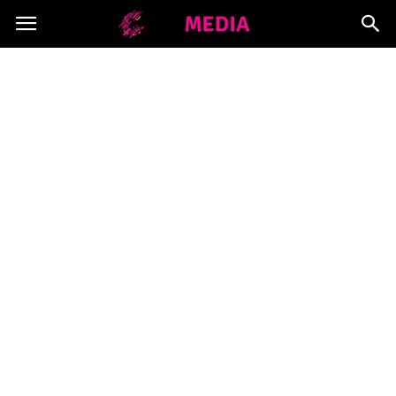
Copymedia.pl