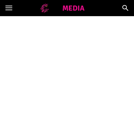
Copymedia.pl