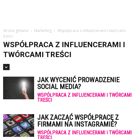
Strona główna
Marketing
Współpraca z influencerami i twórcami
treści
WSPÓŁPRACA Z INFLUENCERAMI I
TWÓRCAMI TREŚCI
JAK WYCENIĆ PROWADZENIE
SOCIAL MEDIA?
WSPÓŁPRACA Z INFLUENCERAMI I TWÓRCAMI
TREŚCI
JAK ZACZĄĆ WSPÓŁPRACĘ Z
FIRMAMI NA INSTAGRAMIE?
WSPÓŁPRACA Z INFLUENCERAMI I TWÓRCAMI
TREŚCI