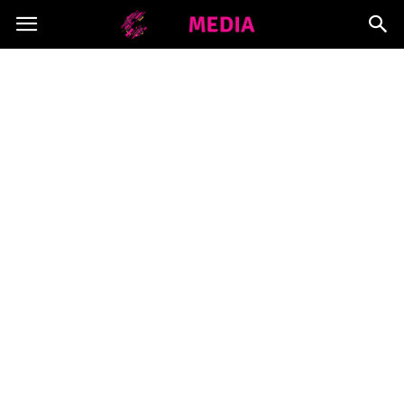
Copymedia.pl