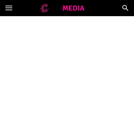
Copymedia.pl