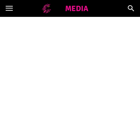
Copymedia.pl