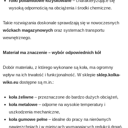
rolki poliamidowe łożyskowane
– charakteryzujące się
wysoką odpornością na obciążenia i środki chemiczne.
Takie rozwiązania doskonale sprawdzają się w nowoczesnych
wózkach magazynowych
oraz systemach transportu
wewnętrznego.
Materiał ma znaczenie – wybór odpowiednich kół
Dobór materiału, z którego wykonane są koła, ma ogromny
wpływ na ich trwałość i funkcjonalność. W sklepie
sklep.kolka-
wiko.eu
dostępne są m.in.:
koła żeliwne
– przeznaczone do bardzo dużych obciążeń,
koła metalowe
– odporne na wysokie temperatury i
uszkodzenia mechaniczne,
koła gumowe pełne
– idealne do pracy na nierównych
nawierzchniach i w miejscach wymagających redukcji drgań.